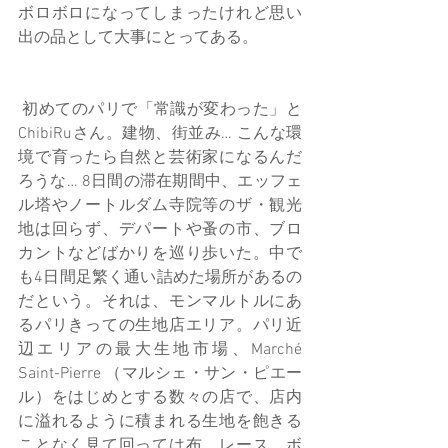
ボロボロになってしまったけれど思い
出の品として大事にとってある。
 初めてのパリで「常識が変わった」と
ChibiRuさん。建物、街並み… こんな環
境で育ったら自然と芸術家になるんだ
ろうな… 8日間の滞在期間中、エッフェ
ル塔やノートルダム寺院等のザ・観光
地は回らず、デパートや蚤の市、ブロ
カントなどばかりを巡り歩いた。中で
も4日間足繁く通い詰めた場所があるの
だという。それは、モンマルトルにあ
るパリきっての生地店エリア。パリ近
辺エリアの最大生地市場、Marché 
Saint-Pierre （マルシェ・サン・ピエー
ル）をはじめとする数々の店で、店内
に溢れるように積まれる生地を飽きる
ことなく見て回っては布、レース、ボ