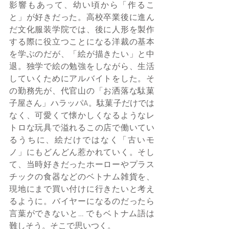
影響もあって、幼い頃から「作るこ
と」が好きだった。高校卒業後に進ん
だ文化服装学院では、後に人形を製作
する際に役立つことになる洋裁の基本
を学ぶのだが、「絵が描きたい」と中
退。独学で絵の勉強をしながら、生活
していくためにアルバイトをした。そ
の勤務先が、代官山の「お洒落な駄菓
子屋さん」ハラッパA。駄菓子だけでは
なく、可愛くて懐かしくなるようなレ
トロな玩具で溢れるこの店で働いてい
るうちに、絵だけではなく「古いモ
ノ」にもどんどん惹かれていく。そし
て、当時好きだったホーローやプラス
チックの食器などのベトナム雑貨を、
現地にまで買い付けに行きたいと考え
るように。バイヤーになるのだったら
言葉ができないと… でもベトナム語は
難しそう。そこで思いつく。