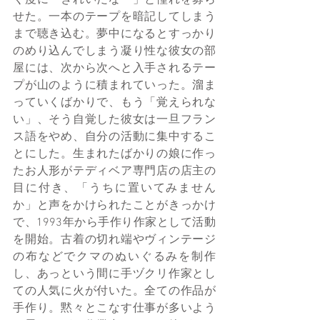
せた。一本のテープを暗記してしまう
まで聴き込む。夢中になるとすっかり
のめり込んでしまう凝り性な彼女の部
屋には、次から次へと入手されるテー
プが山のように積まれていった。溜ま
っていくばかりで、もう「覚えられな
い」、そう自覚した彼女は一旦フラン
ス語をやめ、自分の活動に集中するこ
とにした。生まれたばかりの娘に作っ
たお人形がテディベア専門店の店主の
目に付き、「うちに置いてみません
か」と声をかけられたことがきっかけ
で、1993年から手作り作家として活動
を開始。古着の切れ端やヴィンテージ
の布などでクマのぬいぐるみを制作
し、あっという間に手ヅクリ作家とし
ての人気に火が付いた。全ての作品が
手作り。黙々とこなす仕事が多いよう