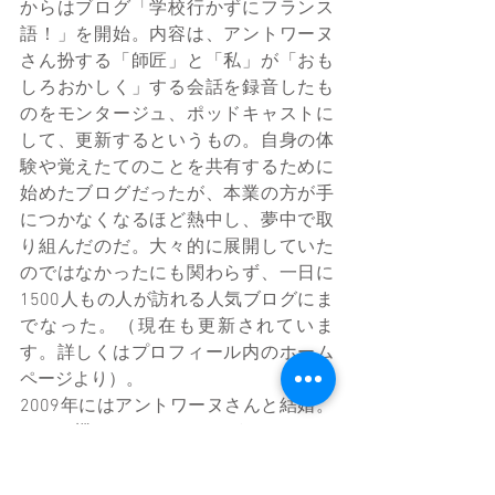
からはブログ「学校行かずにフランス
語！」を開始。内容は、アントワーヌ
さん扮する「師匠」と「私」が「おも
しろおかしく」する会話を録音したも
のをモンタージュ、ポッドキャストに
して、更新するというもの。自身の体
験や覚えたてのことを共有するために
始めたブログだったが、本業の方が手
につかなくなるほど熱中し、夢中で取
り組んだのだ。大々的に展開していた
のではなかったにも関わらず、一日に
1500人もの人が訪れる人気ブログにま
でなった。（現在も更新されていま
す。詳しくはプロフィール内のホーム
ページより）。
2009年にはアントワーヌさんと結婚。
これを機に、ChibiRuさんがフランスに
住み移ることとなった。