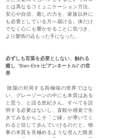
とは異なるコミュニケーション方法。
安心や自信、癒しの力を、家族以外に
も必要としている方へ届ける。体だけ
でなく心にも響かせることに気づき、
より愛情の込もった手になった。
必ずしも言葉を必要としない、触れる
癒し  "Bien-Etre (ビアンネートル)" の世
界
 陰陽の対局する両極端の世界ではな
い、グレーゾーンの中にも本質はある
と思う、と語る悠紀さん。すべてを説
明する必要はないし、直観や感覚で生
きてみるからこそ「ご縁」が導いてく
れると信じて歩んでいけるのだと。物
事の本質を見極めるような澄んだ眼差