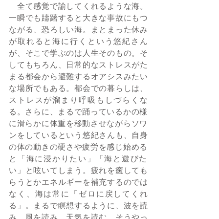
　全て感覚で諭してくれるような海。
一瞬でも躊躇すると大きな事故にもつ
ながる、恐ろしい海。まとまった休み
が取れると海に行くという悠紀さん
が、そこで学ぶのは人生そのもの。そ
してもちろん、日常的なストレスがた
まる都会から避難するオアシスみたい
な場所でもある。都会での暮らしは、
ストレスが溜まり呼吸もしづらくな
る。さらに、まるで踊っているかの様
に滑らかに体重を移動させながらソワ
ンをしているという悠紀さんも、自身
の体の動きの硬さや疲労を感じ始める
と「海に浸かりたい」「海と遊びた
い」と呟いてしまう。疲れを癒しても
らうとかエネルギーを補充するのでは
なく、海は常に「ゼロに戻してくれ
る」。まるで瞑想するように、波を読
み、風を読み、天気を読む。そうやっ