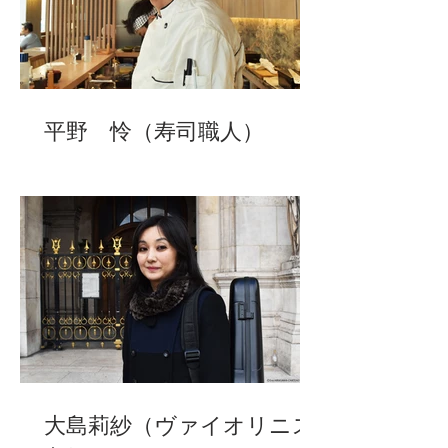
平野 怜（寿司職人）
大島莉紗（ヴァイオリニス